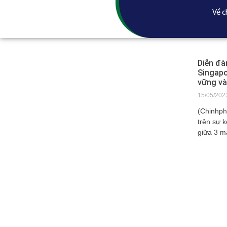
Về c
Diễn đà
Singapo
vững và
15/05/202
(Chinhph
trên sự k
giữa 3 m