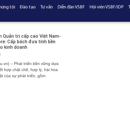
húng tôi
Đào tạo
Tư vấn
Diễn đàn VSBF
Hội viên VSBF/IDP
n Quản trị cấp cao Việt Nam-
re: Cấp bách đưa tính bền
o kinh doanh
3
u.vn) – Phát triển bền vững dựa
ết hợp chặt chẽ, hợp lý, hài hòa
ặt của sự phát triển, gồm