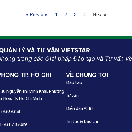
« Previous
1
2
3
4
Next »
 QUẢN LÝ VÀ TƯ VẤN VIETSTAR
phong trong các Giải pháp Đào tạo và Tư vấn về
PHÒNG TP. HỒ CHÍ
VỀ CHÚNG TÔI
Đào tạo
180 Nguyễn Thị Minh Khai, Phường
Tư vấn
n Hoà, TP. Hồ Chí Minh
Diễn đàn VSBF
.3930.9388
Tin tức & báo chí
4) 931.718.089