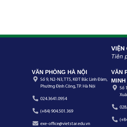
VIỆN
Tiên 
VĂN PHÒNG HÀ NỘI
VĂN 
Số 9, N2-N3, TT5, KĐT Bắc Linh Đàm,
MINH
Phường Định Công, TP. Hà Nội
Số 
Xuâ
024.3641.0954
028
(+84) 904.501.369
(+8
exe-office@vietstar.edu.vn