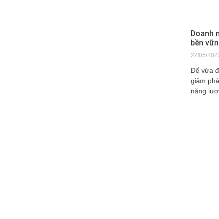
Doanh n
bền vữn
22/05/202
Để vừa đ
giảm phá
năng lượ