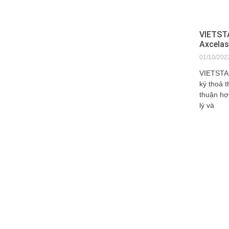
VIETSTA
Axcelas
01/10/202
VIETSTAR
ký thoả 
thuận hợ
lý và