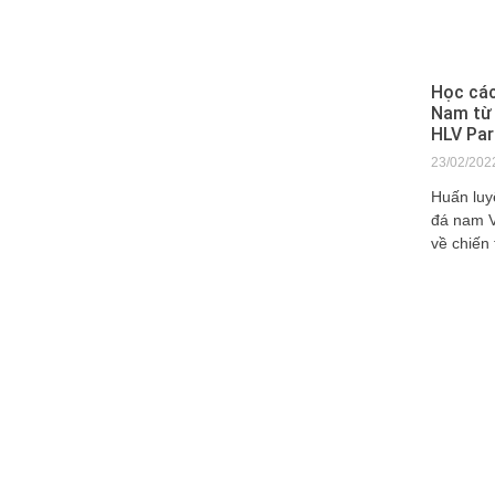
Học các
Nam từ 
HLV Par
23/02/202
Huấn luy
đá nam V
về chiến 