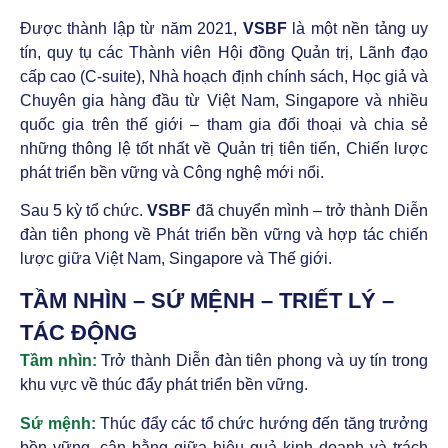
Được thành lập từ năm 2021,
VSBF
là một nền tảng uy
tín, quy tụ các Thành viên Hội đồng Quản trị, Lãnh đạo
cấp cao (C-suite), Nhà hoạch định chính sách, Học giả và
Chuyên gia hàng đầu từ Việt Nam, Singapore và nhiều
quốc gia trên thế giới – tham gia đối thoại và chia sẻ
những thông lệ tốt nhất về Quản trị tiên tiến, Chiến lược
phát triển bền vững và Công nghệ mới nổi.
Sau 5 kỳ tổ chức.
VSBF
đã chuyển mình – trở thành Diễn
đàn tiên phong về Phát triển bền vững và hợp tác chiến
lược giữa Việt Nam, Singapore và Thế giới.
TẦM NHÌN – SỨ MỆNH – TRIẾT LÝ –
TÁC ĐỘNG
Tầm nhìn:
Trở thành Diễn đàn tiên phong và uy tín trong
khu vực về thúc đẩy phát triển bền vững.
Sứ mệnh:
Thúc đẩy các tổ chức hướng đến tăng trưởng
bền vững, cân bằng giữa hiệu quả kinh doanh và trách