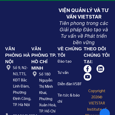
VIỆN QUẢN LÝ VÀ TƯ
VẤN VIETSTAR
Tiên phong trong các
Giải pháp Đào tạo và
Tư vấn về Phát triển
bền vững
VĂN
VĂN
VỀ CHÚNG
THEO DÕI
PHÒNG HÀ
PHÒNG TP.
TÔI
CHÚNG TÔI
NỘI
HỒ CHÍ
TẠI:
Đào tạo
MINH
Số 9, N2-
Tư vấn
N3, TT5,
Số 180
KĐT Bắc
Nguyễn
Diễn đàn VSBF
Linh Đàm,
Thị Minh
Copyright
Phường
Khai,
Tin tức & báo
2026©
Định Công,
Phường
chí
VIETSTAR
TP. Hà Nội
Xuân Hoà,
Institute of
TP. Hồ Chí