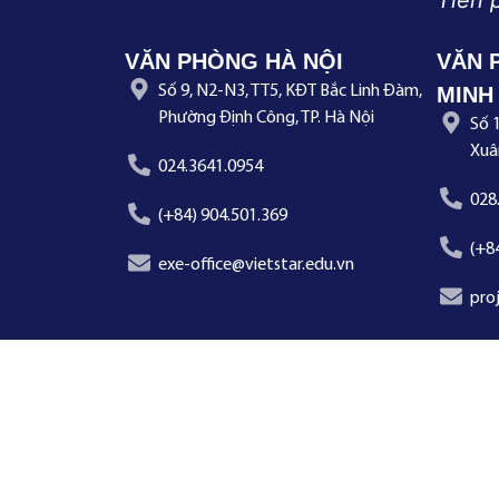
Tiên 
VĂN PHÒNG HÀ NỘI
VĂN 
Số 9, N2-N3, TT5, KĐT Bắc Linh Đàm,
MINH
Phường Định Công, TP. Hà Nội
Số 
Xuâ
024.3641.0954
028
(+84) 904.501.369
(+8
exe-office@vietstar.edu.vn
pro