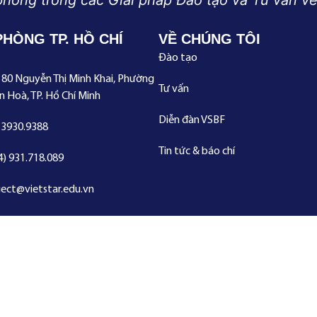
phong trong các Giải pháp Đào tạo và Tư vấn về
PHÒNG TP. HỒ CHÍ
VỀ CHÚNG TÔI
Đào tạo
180 Nguyễn Thị Minh Khai, Phường
Tư vấn
n Hoà, TP. Hồ Chí Minh
Diễn đàn VSBF
.3930.9388
Tin tức & báo chí
4) 931.718.089
ject@vietstar.edu.vn