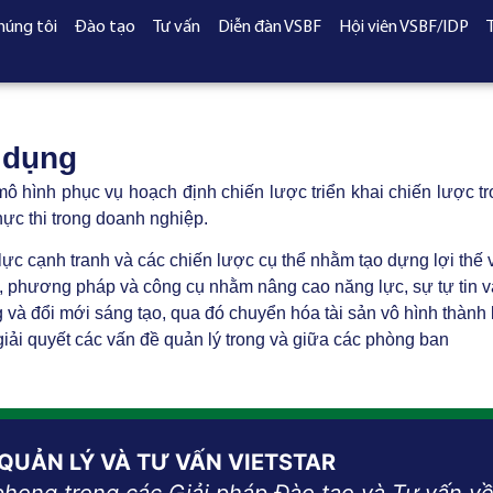
húng tôi
Đào tạo
Tư vấn
Diễn đàn VSBF
Hội viên VSBF/IDP
 dụng
ô hình phục vụ hoạch định chiến lược triển khai chiến lược t
thực thi trong doanh nghiệp.
lực cạnh tranh và các chiến lược cụ thể nhằm tạo dựng lợi thế 
 phương pháp và công cụ nhằm nâng cao năng lực, sự tự tin và
 và đổi mới sáng tạo, qua đó chuyển hóa tài sản vô hình thành 
iải quyết các vấn đề quản lý trong và giữa các phòng ban
 QUẢN LÝ VÀ TƯ VẤN VIETSTAR