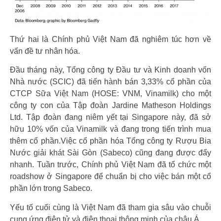
Thứ hai là Chính phủ Việt Nam đã nghiêm túc hơn về
vấn đề tư nhân hóa.
Đầu tháng này, Tổng công ty Đầu tư và Kinh doanh vốn
Nhà nước (SCIC) đã tiến hành bán 3,33% cổ phần của
CTCP Sữa Việt Nam (HOSE: VNM, Vinamilk) cho một
công ty con của Tập đoàn Jardine Matheson Holdings
Ltd. Tập đoàn đang niêm yết tại Singapore này, đã sở
hữu 10% vốn của Vinamilk và đang trong tiến trình mua
thêm cổ phần.Việc cổ phần hóa Tổng công ty Rượu Bia
Nước giải khát Sài Gòn (Sabeco) cũng đang được đẩy
nhanh. Tuần trước, Chính phủ Việt Nam đã tổ chức một
roadshow ở Singapore để chuẩn bị cho việc bán một cổ
phần lớn trong Sabeco.
Yếu tố cuối cùng là Việt Nam đã tham gia sâu vào chuỗi
cung ứng điện tử và điện thoại thông minh của châu Á.