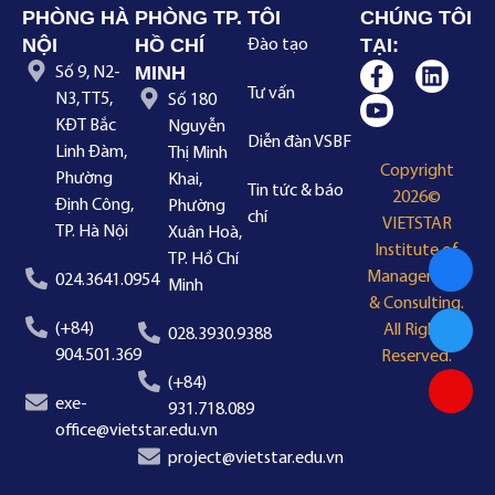
PHÒNG HÀ
PHÒNG TP.
TÔI
CHÚNG TÔI
NỘI
HỒ CHÍ
TẠI:
Đào tạo
MINH
Số 9, N2-
Tư vấn
N3, TT5,
Số 180
KĐT Bắc
Nguyễn
Diễn đàn VSBF
Linh Đàm,
Thị Minh
Copyright
Phường
Khai,
Tin tức & báo
2026©
Định Công,
Phường
chí
VIETSTAR
TP. Hà Nội
Xuân Hoà,
Institute of
TP. Hồ Chí
Management
024.3641.0954
Minh
& Consulting.
(+84)
All Rights
028.3930.9388
904.501.369
Reserved.
(+84)
exe-
931.718.089
office@vietstar.edu.vn
project@vietstar.edu.vn