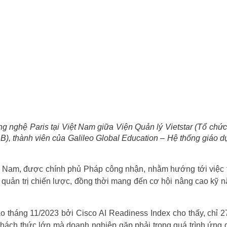
g nghệ Paris tại Việt Nam giữa Viện Quản lý Vietstar (Tổ chức
 thành viên của Galileo Global Education – Hệ thống giáo dục
t Nam, được chính phủ Pháp công nhận, nhằm hướng tới việc t
quản trị chiến lược, đồng thời mang đến cơ hội nâng cao kỹ nă
 tháng 11/2023 bởi Cisco AI Readiness Index cho thấy, chỉ 27
thách thức lớn mà doanh nghiệp gặp phải trong quá trình ứn