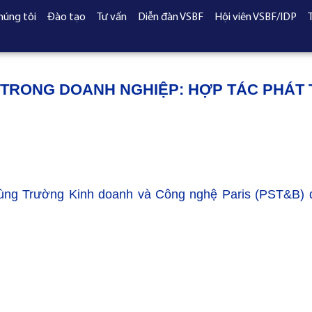
húng tôi
Đào tạo
Tư vấn
Diễn đàn VSBF
Hội viên VSBF/IDP
 TRONG DOANH NGHIỆP: HỢP TÁC PHÁT 
r cùng Trường Kinh doanh và Công nghệ Paris (PST&B) 