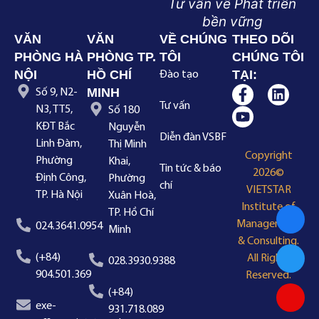
Tư vấn về Phát triển
bền vững
VĂN
VĂN
VỀ CHÚNG
THEO DÕI
PHÒNG HÀ
PHÒNG TP.
TÔI
CHÚNG TÔI
NỘI
HỒ CHÍ
TẠI:
Đào tạo
MINH
Số 9, N2-
Tư vấn
N3, TT5,
Số 180
KĐT Bắc
Nguyễn
Diễn đàn VSBF
Linh Đàm,
Thị Minh
Copyright
Phường
Khai,
Tin tức & báo
2026©
Định Công,
Phường
chí
VIETSTAR
TP. Hà Nội
Xuân Hoà,
Institute of
TP. Hồ Chí
Management
024.3641.0954
Minh
& Consulting.
(+84)
All Rights
028.3930.9388
904.501.369
Reserved.
(+84)
exe-
931.718.089