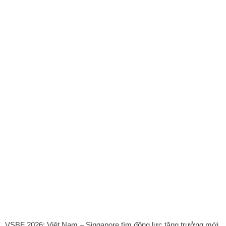
VSBF 2026: Việt Nam – Singapore tìm động lực tăng trưởng mới