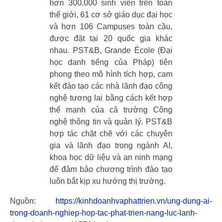
hơn 300.000 sinh viên trên toàn
thế giới, 61 cơ sở giáo dục đại học
và hơn 106 Campuses toàn cầu,
được đặt tại 20 quốc gia khác
nhau. PST&B, Grande École (Đại
học danh tiếng của Pháp) tiên
phong theo mô hình tích hợp, cam
kết đào tạo các nhà lãnh đạo công
nghệ tương lai bằng cách kết hợp
thế mạnh của cả trường Công
nghệ thông tin và quản lý. PST&B
hợp tác chặt chẽ với các chuyên
gia và lãnh đạo trong ngành AI,
khoa học dữ liệu và an ninh mạng
để đảm bảo chương trình đào tạo
luôn bắt kịp xu hướng thị trường.
Nguồn:
https://kinhdoanhvaphattrien.vn/ung-dung-ai-
trong-doanh-nghiep-hop-tac-phat-trien-nang-luc-lanh-