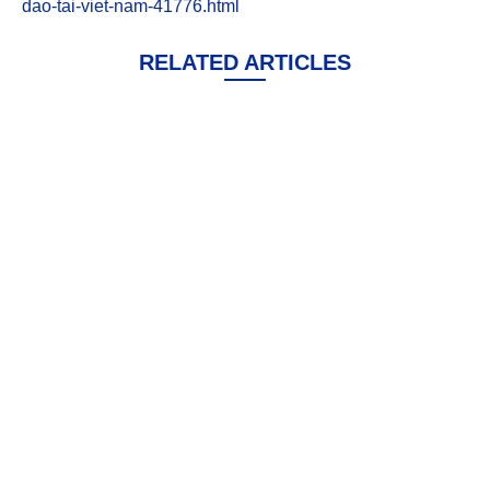
dao-tai-viet-nam-41776.html
RELATED ARTICLES