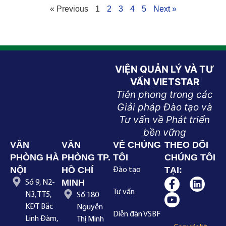
« Previous
1
2
3
4
5
Next »
VIỆN QUẢN LÝ VÀ TƯ
VẤN VIETSTAR
Tiên phong trong các
Giải pháp Đào tạo và
Tư vấn về Phát triển
bền vững
VĂN
VĂN
VỀ CHÚNG
THEO DÕI
PHÒNG HÀ
PHÒNG TP.
TÔI
CHÚNG TÔI
NỘI
HỒ CHÍ
TẠI:
Đào tạo
MINH
Số 9, N2-
Tư vấn
N3, TT5,
Số 180
KĐT Bắc
Nguyễn
Diễn đàn VSBF
Linh Đàm,
Thị Minh