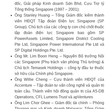
đốc, Giải pháp Kinh doanh Sdn Bhd, Cựu Trợ lý
Tổng thống Singapore (1997 – 2001);
Ông Stanley Huang – Tổng Giám đốc kiêm thành
viên HĐQT Tập đoàn Điện lực Singapore (SP
Group). Chủ tịch của các công ty con chủ chốt thuộc
tập đoàn điện lực Singapore bao gồm SP
PowerAssets Limited, Singapore District Cooling
Pte Ltd, Singapore Power International Pte Ltd và
SP Digital Holdings Pte. Ltd.
Ông Mr. Lim Boon Heng – Nguyên Bộ trưởng Nội
các Singapore (Phụ trách văn phòng Thủ tướng) &
Chủ tịch Temasek Holdings – công ty đầu tư thuộc
sở hữu của Chính phủ Singapore.
Ông Willie Cheng – Cựu thành viên HĐQT của
Accenture – Tập đoàn tư vấn công nghệ và quản trị
toàn cầu. Thành viên hội đồng quản trị của A5-DB
Operations, CFL Lumens Trust và apVentures
Ông Lim Chor Ghee – Giám đốc tài chính – Phòng
Thương mại và Kinh doanh Malaysia; Tổng Giám