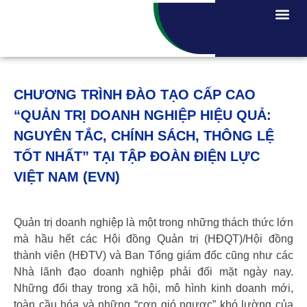
CHƯƠNG TRÌNH ĐÀO TẠO CẤP CAO
“QUẢN TRỊ DOANH NGHIỆP HIỆU QUẢ:
NGUYÊN TẮC, CHÍNH SÁCH, THÔNG LỆ
TỐT NHẤT” TẠI TẬP ĐOÀN ĐIỆN LỰC
VIỆT NAM (EVN)
Quản trị doanh nghiệp là một trong những thách thức lớn
mà hầu hết các Hội đồng Quản trị (HĐQT)/Hội đồng
thành viên (HĐTV) và Ban Tổng giám đốc cũng như các
Nhà lãnh đạo doanh nghiệp phải đối mặt ngày nay.
Những đổi thay trong xã hội, mô hình kinh doanh mới,
toàn cầu hóa và những “cơn gió ngược” khó lường của