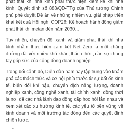
phát thải khí nhà kính phải thực hiện kiểm kê khí nhà
kính; Quyết định số 888/QĐ-TTg của Thủ tướng Chính
phủ phê duyệt Đề án về những nhiệm vụ, giải pháp triển
khai kết quả Hội nghị COP26; Kế hoạch hành động giảm
phát thải khí metan đến năm 2030…
Tuy nhiên, chuyển đổi xanh và giảm phát thải khí nhà
kính nhằm thực hiện cam kết Net Zero là một chặng
đường dài với nhiều khó khăn, thách thức, cần sự chung
tay góp sức của cộng đồng doanh nghiệp.
Trong bối cảnh đó, Diễn đàn năm nay tập trung vào khám
phá các thách thức và cơ hội phía trước từ sự bất ổn kinh
tế, biến đổi khí hậu, chuyển dịch năng lượng, doanh
nghiệp xanh, công nghệ xanh, tài chính xanh; đồng thời
là nơi để các nhà lãnh đạo đồng cấp học hỏi lẫn nhau và
xem xét các xu hướng kinh tế, các yếu tố bền vững về
kinh doanh và môi trường tác động đến các quyết định
chiến lược.