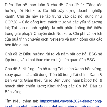
Diễn đàn sẽ thảo luận 3 chủ đề. Chủ đề 1: “Tăng tốc
hướng tới Net-zero: Cơ hội xây dựng doanh nghiệp
xanh”. Chủ đề này sẽ tập trung vào các nội dung như
COP28 – Các động lực, thách thức và các yếu tố tương
lai; Tại sao doanh nghiệp là một phần không thể thiếu
trong giải pháp? Chuyển dịch Net-zero: Chi phí và lợi ích
của quá trình chuyển dịch Net-zero và hành động của các
bên liên quan.
Chủ đề 2: Điều hướng rủi ro và nắm bắt cơ hội ESG sẽ
tập trung vào khai thác các cơ hội liên quan đến ESG
Chủ đề 3: Những tiến bộ trong Tài chính Xanh bền vững,
xoay quanh các nội dung: Tiến bộ trong Tài chính Xanh &
Bền vững; Giảm thiểu rủi ro Bền vững, nắm bắt cơ hội &
hoạch định chiến lược; Khơi thông các Cơ hội Đầu tư
Bền vững.
Tìm hiểu thêm tại:
https://cafef.vn/vsbf-2024-tien-phong-
tu-nhung-giai-phap-chuyen-doi-xanh-cho-doanh-nghiep