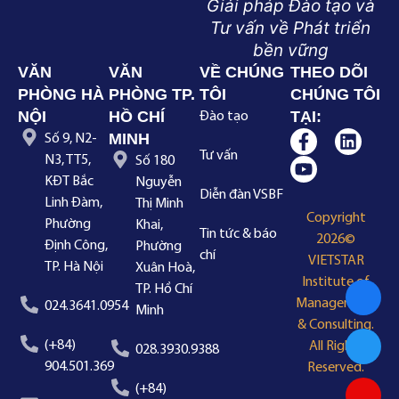
Giải pháp Đào tạo và
Tư vấn về Phát triển
bền vững
VĂN
VĂN
VỀ CHÚNG
THEO DÕI
PHÒNG HÀ
PHÒNG TP.
TÔI
CHÚNG TÔI
NỘI
HỒ CHÍ
TẠI:
Đào tạo
MINH
Số 9, N2-
Tư vấn
N3, TT5,
Số 180
KĐT Bắc
Nguyễn
Diễn đàn VSBF
Linh Đàm,
Thị Minh
Copyright
Phường
Khai,
Tin tức & báo
2026©
Định Công,
Phường
chí
VIETSTAR
TP. Hà Nội
Xuân Hoà,
Institute of
TP. Hồ Chí
Management
024.3641.0954
Minh
& Consulting.
(+84)
All Rights
028.3930.9388
904.501.369
Reserved.
(+84)