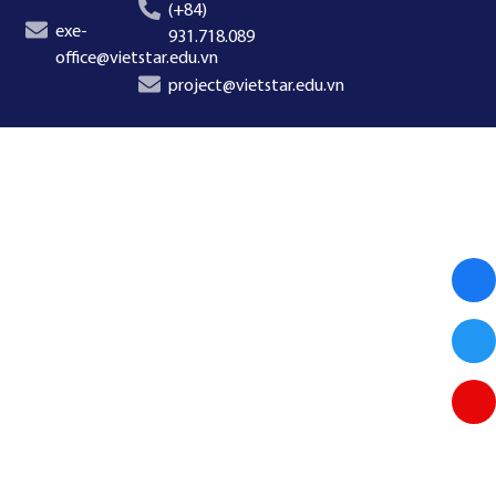
(+84)
exe-
931.718.089
office@vietstar.edu.vn
project@vietstar.edu.vn