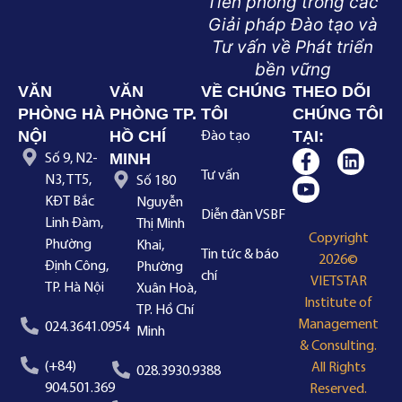
Tiên phong trong các
Giải pháp Đào tạo và
Tư vấn về Phát triển
bền vững
VĂN
VĂN
VỀ CHÚNG
THEO DÕI
PHÒNG HÀ
PHÒNG TP.
TÔI
CHÚNG TÔI
NỘI
HỒ CHÍ
TẠI:
Đào tạo
MINH
Số 9, N2-
Tư vấn
N3, TT5,
Số 180
KĐT Bắc
Nguyễn
Diễn đàn VSBF
Linh Đàm,
Thị Minh
Copyright
Phường
Khai,
Tin tức & báo
2026©
Định Công,
Phường
chí
VIETSTAR
TP. Hà Nội
Xuân Hoà,
Institute of
TP. Hồ Chí
Management
024.3641.0954
Minh
& Consulting.
(+84)
All Rights
028.3930.9388
904.501.369
Reserved.