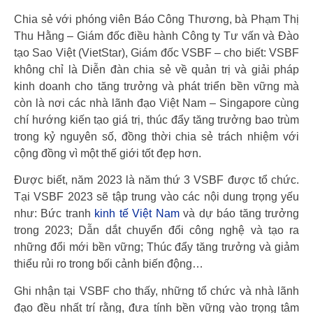
Chia sẻ với phóng viên Báo Công Thương, bà Phạm Thị
Thu Hằng – Giám đốc điều hành Công ty Tư vấn và Đào
tạo Sao Việt (VietStar), Giám đốc VSBF – cho biết: VSBF
không chỉ là Diễn đàn chia sẻ về quản trị và giải pháp
kinh doanh cho tăng trưởng và phát triển bền vững mà
còn là nơi các nhà lãnh đạo Việt Nam – Singapore cùng
chí hướng kiến tạo giá trị, thúc đẩy tăng trưởng bao trùm
trong kỷ nguyên số, đồng thời chia sẻ trách nhiệm với
cộng đồng vì một thế giới tốt đẹp hơn.
Được biết, năm 2023 là năm thứ 3 VSBF được tổ chức.
Tại VSBF 2023 sẽ tập trung vào các nội dung trọng yếu
như: Bức tranh
kinh tế Việt Nam
và dự báo tăng trưởng
trong 2023; Dẫn dắt chuyển đổi công nghệ và tạo ra
những đổi mới bền vững; Thúc đẩy tăng trưởng và giảm
thiểu rủi ro trong bối cảnh biến động…
Ghi nhận tại VSBF cho thấy, những tổ chức và nhà lãnh
đạo đều nhất trí rằng, đưa tính bền vững vào trọng tâm