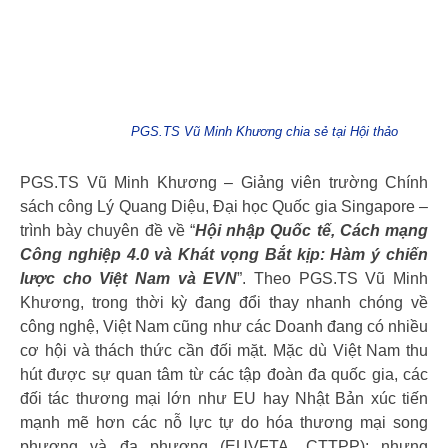
PGS.TS Vũ Minh Khương chia sẻ tại Hội thảo
PGS.TS Vũ Minh Khương – Giảng viên trường Chính
sách công Lý Quang Diệu, Đại học Quốc gia Singapore –
trình bày chuyên đề về “
Hội nhập Quốc tế, Cách mạng
Công nghiệp 4.0 và Khát vọng Bắt kịp: Hàm ý chiến
lược cho Việt Nam và EVN
”. Theo PGS.TS Vũ Minh
Khương, trong thời kỳ đang đổi thay nhanh chóng về
công nghệ, Việt Nam cũng như các Doanh đang có nhiều
cơ hội và thách thức cần đối mặt. Mặc dù Việt Nam thu
hút được sự quan tâm từ các tập đoàn đa quốc gia, các
đối tác thương mại lớn như EU hay Nhật Bản xúc tiến
mạnh mẽ hơn các nỗ lực tự do hóa thương mại song
phương và đa phương (EUVFTA, CTTPP); nhưng