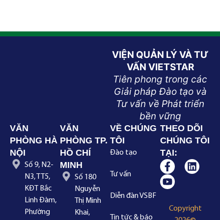
VIỆN QUẢN LÝ VÀ TƯ
VẤN VIETSTAR
Tiên phong trong các
Giải pháp Đào tạo và
Tư vấn về Phát triển
bền vững
VĂN
VĂN
VỀ CHÚNG
THEO DÕI
PHÒNG HÀ
PHÒNG TP.
TÔI
CHÚNG TÔI
NỘI
HỒ CHÍ
TẠI:
Đào tạo
MINH
Số 9, N2-
Tư vấn
N3, TT5,
Số 180
KĐT Bắc
Nguyễn
Diễn đàn VSBF
Linh Đàm,
Thị Minh
Copyright
Phường
Khai,
Tin tức & báo