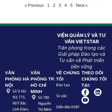
« Previous
1
2
3
4
5
Next »
VIỆN QUẢN LÝ VÀ TƯ
VẤN VIETSTAR
Tiên phong trong các
Giải pháp Đào tạo và
Tư vấn về Phát triển
bền vững
VĂN
VĂN
VỀ CHÚNG
THEO DÕI
PHÒNG HÀ
PHÒNG TP.
TÔI
CHÚNG TÔI
NỘI
HỒ CHÍ
TẠI:
Đào tạo
MINH
Số 9, N2-
Tư vấn
N3, TT5,
Số 180
KĐT Bắc
Nguyễn
Diễn đàn VSBF
Linh Đàm,
Thị Minh