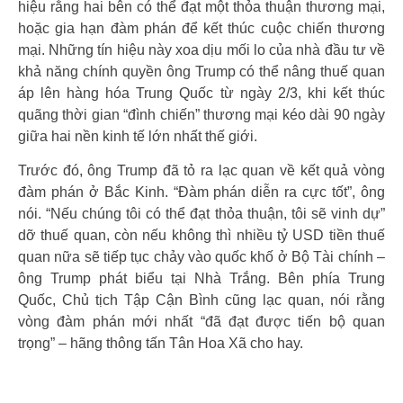
hiệu rằng hai bên có thể đạt một thỏa thuận thương mại,
hoặc gia hạn đàm phán để kết thúc cuộc chiến thương
mại. Những tín hiệu này xoa dịu mối lo của nhà đầu tư về
khả năng chính quyền ông Trump có thể nâng thuế quan
áp lên hàng hóa Trung Quốc từ ngày 2/3, khi kết thúc
quãng thời gian “đình chiến” thương mại kéo dài 90 ngày
giữa hai nền kinh tế lớn nhất thế giới.
Trước đó, ông Trump đã tỏ ra lạc quan về kết quả vòng
đàm phán ở Bắc Kinh. “Đàm phán diễn ra cực tốt”, ông
nói. “Nếu chúng tôi có thể đạt thỏa thuận, tôi sẽ vinh dự”
dỡ thuế quan, còn nếu không thì nhiều tỷ USD tiền thuế
quan nữa sẽ tiếp tục chảy vào quốc khố ở Bộ Tài chính –
ông Trump phát biểu tại Nhà Trắng. Bên phía Trung
Quốc, Chủ tịch Tập Cận Bình cũng lạc quan, nói rằng
vòng đàm phán mới nhất “đã đạt được tiến bộ quan
trọng” – hãng thông tấn Tân Hoa Xã cho hay.